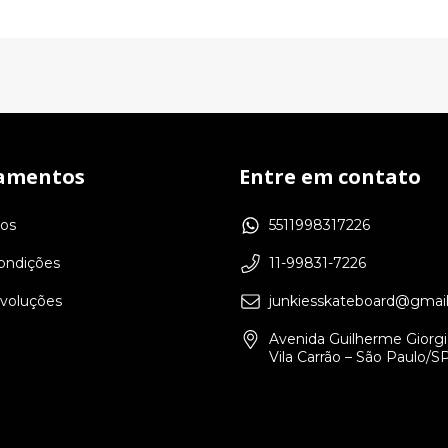
amentos
Entre em contato
os
5511998317226
ondições
11-99831-7226
evoluções
junkiesskateboard@gmai
Avenida Guilherme Giorgi,
Vila Carrão – São Paulo/S