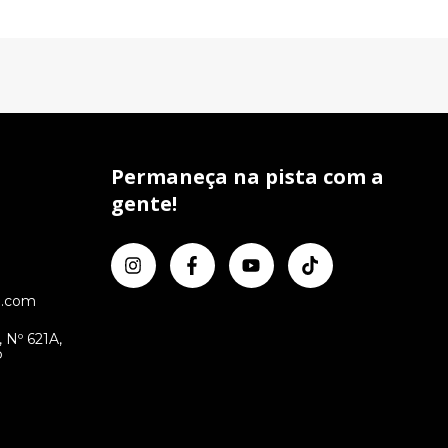
Permaneça na pista com a
gente!
l.com
 Nº 621A,
P