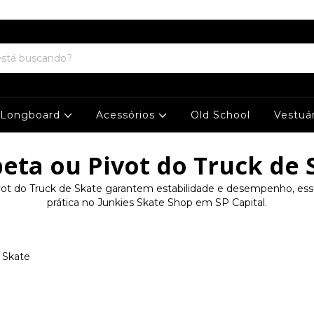
Cupom Desconto ( QUERO DESCONTO ) para a 1° Compra em nosso Site !
Longboard
Acessórios
Old School
Vestuá
eta ou Pivot do Truck de 
ot do Truck de Skate garantem estabilidade e desempenho, esse
prática no Junkies Skate Shop em SP Capital.
 Skate