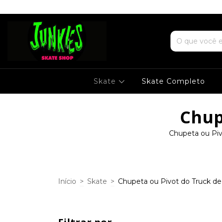
Skate
Skate Completo
Chup
Chupeta ou Piv
Início
>
Skate
>
Chupeta ou Pivot do Truck de