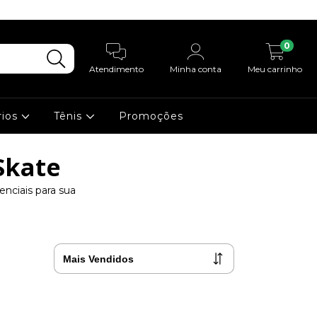
0
Atendimento
Minha conta
Meu carrinho
rios
Tênis
Promoções
Skate
nciais para sua